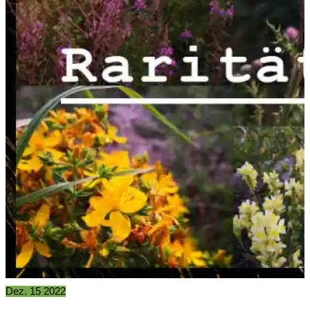
Dez.
15
2022